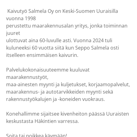
Kaivutyö Salmela Oy on Keski-Suomen Uuraisilla
vuonna 1998
perustettu maarakennusalan yritys, jonka toiminnan
juuret
ulottuvat aina 60-luvulle asti. Vuonna 2024 tuli
kuluneeksi 60 vuotta siitä kun Seppo Salmela osti
itselleen ensimmäisen kaivurin.
Palvelukokonaisuuteemme kuuluvat
maarakennustyöt,
maa-ainesten myynti ja kuljetukset, korjaamopalvelut,
maarakennus- ja autotarvikkeiden myynti sekä
rakennustyökalujen ja -koneiden vuokraus.
Konehallimme sijaitsee kivenheiton päässä Uuraisten
keskustasta Häkintien varressa.
Soita tai poikkea käymään!