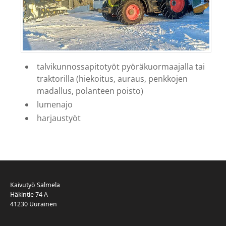
talvikunnossapitotyöt pyöräkuormaajalla tai
traktorilla (hiekoitus, auraus, penkkojen
madallus, polanteen poisto)
lumenajo
harjaustyöt
Kaivutyö Salmela
Häkintie 74 A
41230 Uurainen