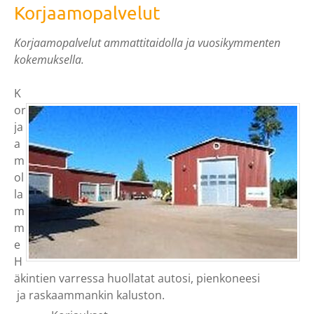
​Korjaamopalvelut
Korjaamopalvelut ammattitaidolla ja vuosikymmenten
kokemuksella.
K
or
ja
a
m
ol
la
m
m
e
H
äkintien varressa huollatat autosi, pienkoneesi
​ ja raskaammankin kaluston.