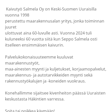
Kaivutyö Salmela Oy on Keski-Suomen Uuraisilla
vuonna 1998
perustettu maarakennusalan yritys, jonka toiminnan
juuret
ulottuvat aina 60-luvulle asti. Vuonna 2024 tuli
kuluneeksi 60 vuotta siitä kun Seppo Salmela osti
itselleen ensimmäisen kaivurin.
Palvelukokonaisuuteemme kuuluvat
maarakennustyöt,
maa-ainesten myynti ja kuljetukset, korjaamopalvelut,
maarakennus- ja autotarvikkeiden myynti sekä
rakennustyökalujen ja -koneiden vuokraus.
Konehallimme sijaitsee kivenheiton päässä Uuraisten
keskustasta Häkintien varressa.
Soita tai poikkea käymään!